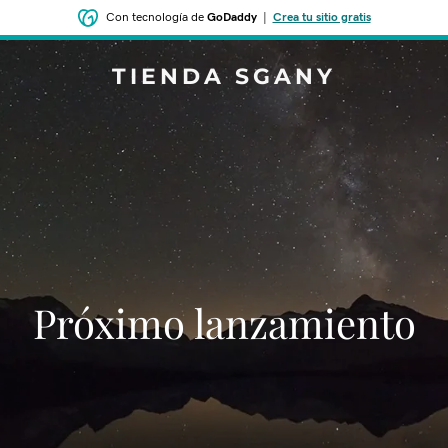
Con tecnología de
GoDaddy
|
Crea tu sitio gratis
TIENDA SGANY
‌‌Próximo lanzamiento